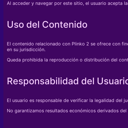
Al acceder y navegar por este sitio, el usuario acepta l
Uso del Contenido
El contenido relacionado con Plinko 2 se ofrece con fin
en su jurisdicción.
Queda prohibida la reproducción o distribución del cont
Responsabilidad del Usuari
El usuario es responsable de verificar la legalidad del 
No garantizamos resultados económicos derivados del u