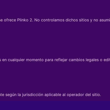
e ofrece Plinko 2. No controlamos dichos sitios y no asum
 en cualquier momento para reflejar cambios legales o edit
e según la jurisdicción aplicable al operador del sitio.