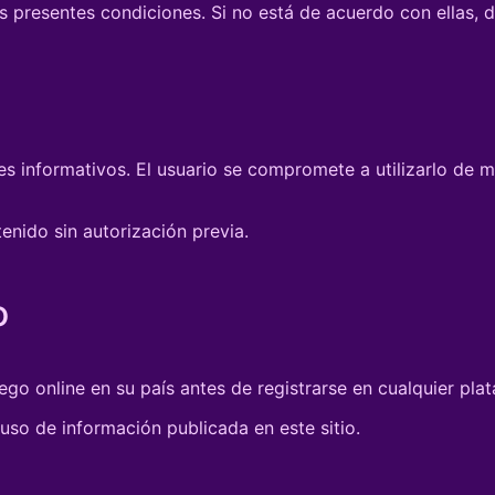
as presentes condiciones. Si no está de acuerdo con ellas, 
es informativos. El usuario se compromete a utilizarlo de 
enido sin autorización previa.
o
juego online en su país antes de registrarse en cualquier pl
so de información publicada en este sitio.