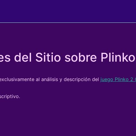
s del Sitio sobre Plinko
xclusivamente al análisis y descripción del
juego Plinko 2 
criptivo.