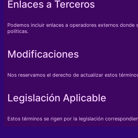
Enlaces a Terceros
Podemos incluir enlaces a operadores externos donde s
políticas.
Modificaciones
Nos reservamos el derecho de actualizar estos términos
Legislación Aplicable
Estos términos se rigen por la legislación correspondient