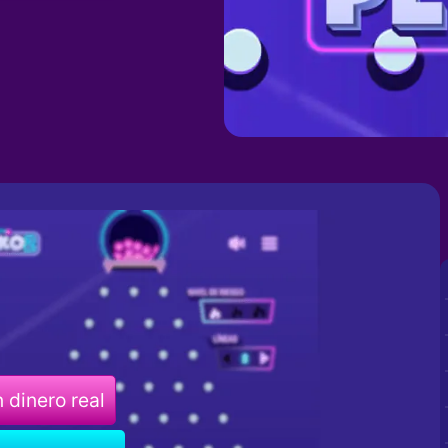
 dinero real