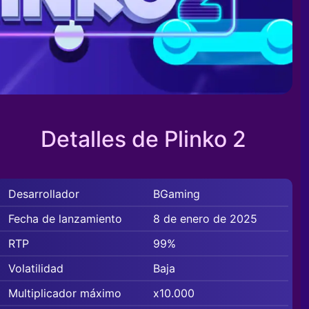
Detalles de Plinko 2
Desarrollador
BGaming
Fecha de lanzamiento
8 de enero de 2025
RTP
99%
Volatilidad
Baja
Multiplicador máximo
x10.000