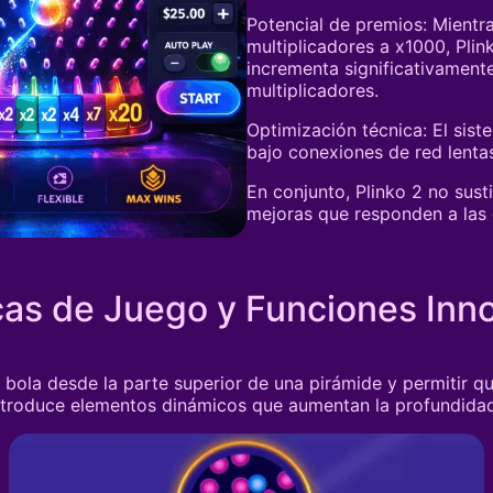
Potencial de premios: Mientra
multiplicadores a x1000, Plin
incrementa significativament
multiplicadores.
Optimización técnica: El sist
bajo conexiones de red lentas
En conjunto, Plinko 2 no susti
mejoras que responden a las 
as de Juego y Funciones Inn
 bola desde la parte superior de una pirámide y permitir q
 introduce elementos dinámicos que aumentan la profundidad