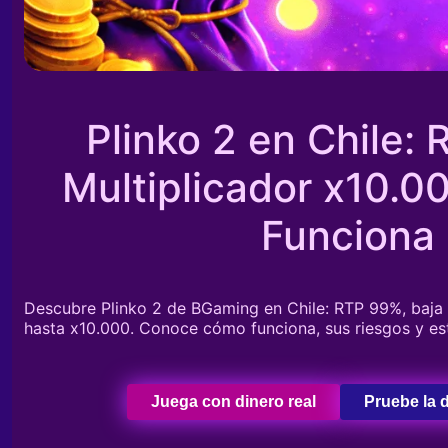
Plinko 2 en Chile:
Multiplicador x10.
Funciona
Descubre Plinko 2 de BGaming en Chile: RTP 99%, baja v
hasta x10.000. Conoce cómo funciona, sus riesgos y est
Juega con dinero real
Pruebe la 